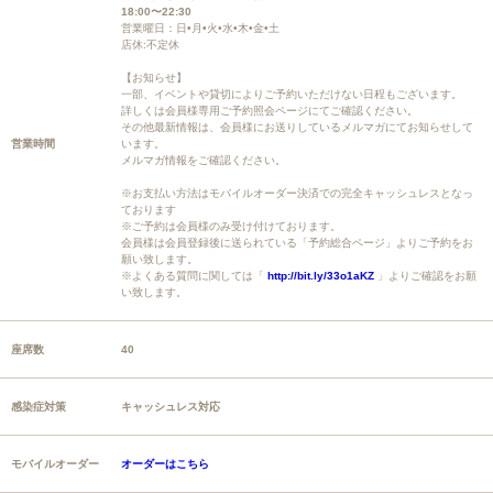
18:00〜22:30
営業曜日：日•月•火•水•木•金•土
店休:不定休
【お知らせ】
一部、イベントや貸切によりご予約いただけない日程もございます。
詳しくは会員様専用ご予約照会ページにてご確認ください。
その他最新情報は、会員様にお送りしているメルマガにてお知らせして
営業時間
います。
メルマガ情報をご確認ください。
※お支払い方法はモバイルオーダー決済での完全キャッシュレスとなっ
ております
※ご予約は会員様のみ受け付けております。
会員様は会員登録後に送られている「予約総合ページ」よりご予約をお
願い致します。
※よくある質問に関しては「
http://bit.ly/33o1aKZ
」よりご確認をお願
い致します。
座席数
40
感染症対策
キャッシュレス対応
モバイルオーダー
オーダーはこちら