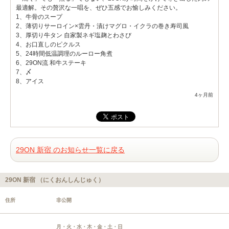
最適解。その贅沢な一唱を、ぜひ五感でお愉しみください。
1、牛骨のスープ
2、薄切りサーロイン×雲丹・漬けマグロ・イクラの巻き寿司風
3、厚切り牛タン 自家製ネギ塩麹とわさび
4、お口直しのピクルス
5、24時間低温調理のルーロー角煮
6、29ON流 和牛ステーキ
7、〆
8、アイス
4ヶ月前
29ON 新宿 のお知らせ一覧に戻る
29ON 新宿 （にくおんしんじゅく）
住所
非公開
月・火・水・木・金・土・日