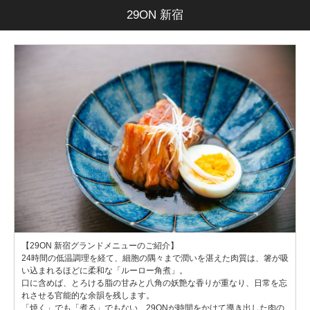
29ON 新宿
【29ON 新宿グランドメニューのご紹介】
24時間の低温調理を経て、細胞の隅々まで潤いを湛えた肉質は、箸が吸
い込まれるほどに柔和な「ルーロー角煮」。
口に含めば、とろける脂の甘みと八角の妖艶な香りが重なり、日常を忘
れさせる官能的な余韻を残します。
「焼く」でも「煮る」でもない、29ONが時間をかけて導き出した肉の