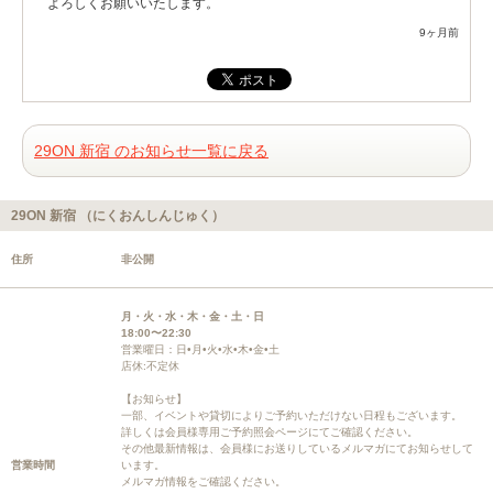
よろしくお願いいたします。
9ヶ月前
29ON 新宿 のお知らせ一覧に戻る
29ON 新宿 （にくおんしんじゅく）
住所
非公開
月・火・水・木・金・土・日
18:00〜22:30
営業曜日：日•月•火•水•木•金•土
店休:不定休
【お知らせ】
一部、イベントや貸切によりご予約いただけない日程もございます。
詳しくは会員様専用ご予約照会ページにてご確認ください。
その他最新情報は、会員様にお送りしているメルマガにてお知らせして
営業時間
います。
メルマガ情報をご確認ください。