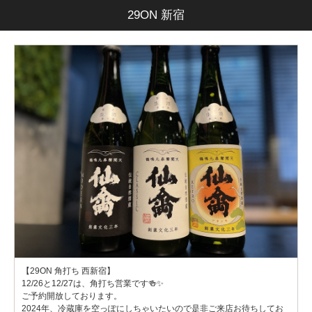
29ON 新宿
【29ON 角打ち 西新宿】
12/26と12/27は、角打ち営業です🍻✨
ご予約開放しております。
2024年、冷蔵庫を空っぽにしちゃいたいので是非ご来店お待ちしてお