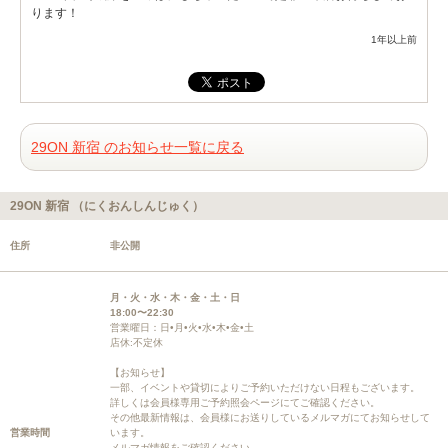
ります！
1年以上前
29ON 新宿 のお知らせ一覧に戻る
29ON 新宿 （にくおんしんじゅく）
住所
非公開
月・火・水・木・金・土・日
18:00〜22:30
営業曜日：日•月•火•水•木•金•土
店休:不定休
【お知らせ】
一部、イベントや貸切によりご予約いただけない日程もございます。
詳しくは会員様専用ご予約照会ページにてご確認ください。
その他最新情報は、会員様にお送りしているメルマガにてお知らせして
営業時間
います。
メルマガ情報をご確認ください。